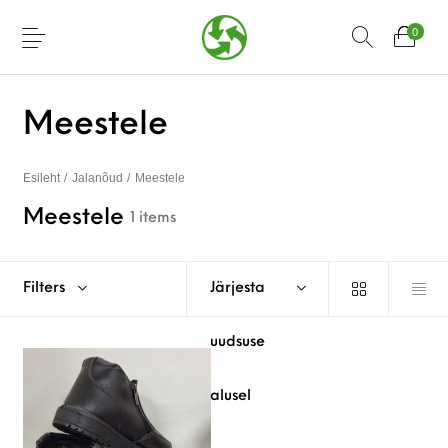
0
Meestele
Esileht
/
Jalanõud
/
Meestele
Meestele
1 items
Filters
Järjesta
uudsuse
alusel