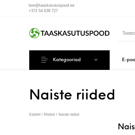
tere@taaskasutuspood.ee
+372 54 639 727
Kategooriad
E-po
Naiste riided
Esileht
/
Riided
/
Naiste riided
Nais