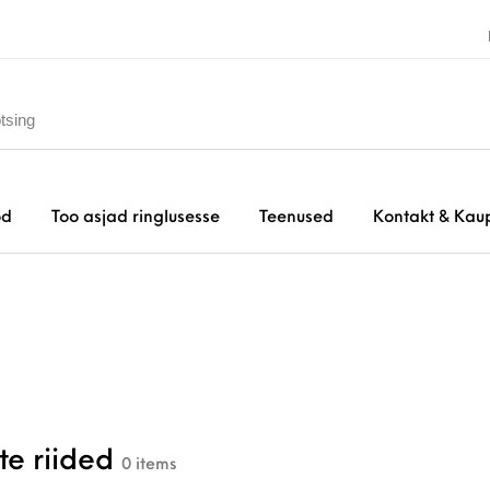
od
Too asjad ringlusesse
Teenused
Kontakt & Kau
te riided
0 items