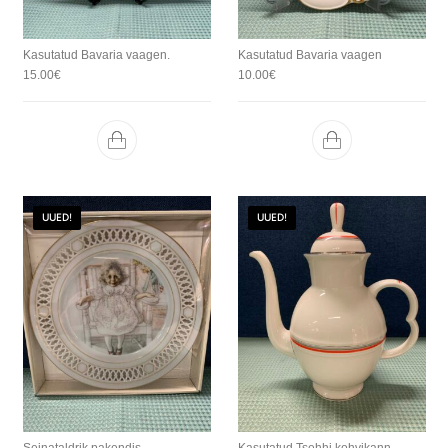
Kasutatud Bavaria vaagen.
Kasutatud Bavaria vaagen
15.00
€
10.00
€
UUED!
UUED!
Seinataldrik pakendis.
Kasutatud Tsehhi kohvikann.