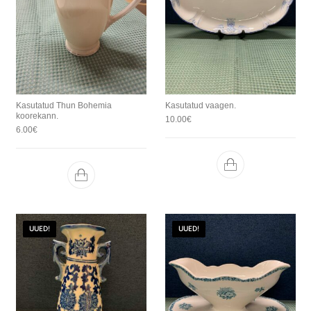
Kasutatud Thun Bohemia
Kasutatud vaagen.
koorekann.
10.00
€
6.00
€
UUED!
UUED!