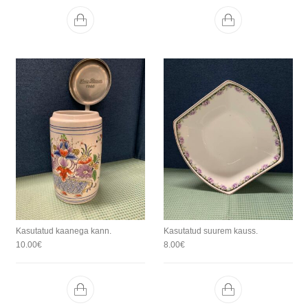
Kasutatud kaanega kann.
Kasutatud suurem kauss.
10.00
€
8.00
€