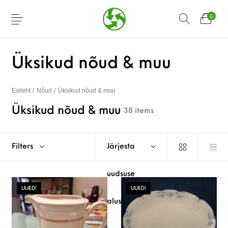
0
Üksikud nõud & muu
Esileht
/
Nõud
/
Üksikud nõud & muu
Üksikud nõud & muu
38 items
Filters
Järjesta
uudsuse
UUED!
UUED!
alusel