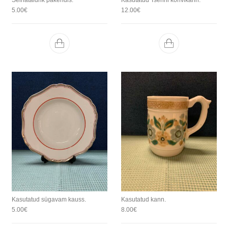
5.00
€
12.00
€
Kasutatud sügavam kauss.
Kasutatud kann.
5.00
€
8.00
€