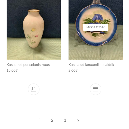
LAOST OTSAS
Kasutatud portselanist vaas.
Kasutatud keraamiline taldrik.
15.00
€
2.00
€
1
2
3