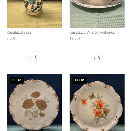
Kasutatud vaas.
Kasutatud Villeroy kastmekann.
7.00
€
12.00
€
UUED!
UUED!