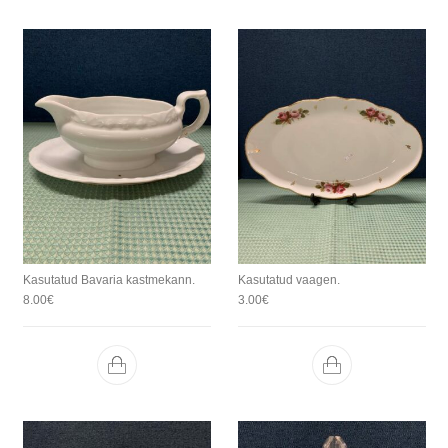
Kasutatud Bavaria kastmekann.
Kasutatud vaagen.
8.00
€
3.00
€