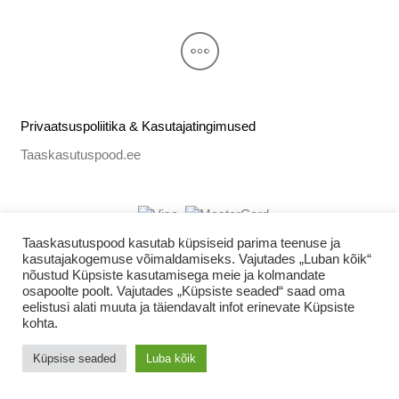
Privaatsuspoliitika & Kasutajatingimused
Taaskasutuspood.ee
Taaskasutuspood kasutab küpsiseid parima teenuse ja
kasutajakogemuse võimaldamiseks. Vajutades „Luban kõik“
nõustud Küpsiste kasutamisega meie ja kolmandate
osapoolte poolt. Vajutades „Küpsiste seaded“ saad oma
eelistusi alati muuta ja täiendavalt infot erinevate Küpsiste
kohta.
Küpsise seaded
Luba kõik