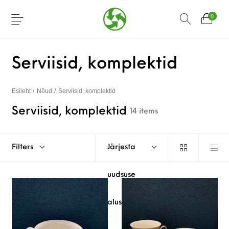
0
Serviisid, komplektid
Esileht
/
Nõud
/
Serviisid, komplektid
Serviisid, komplektid
14 items
Filters
Järjesta
uudsuse
alusel