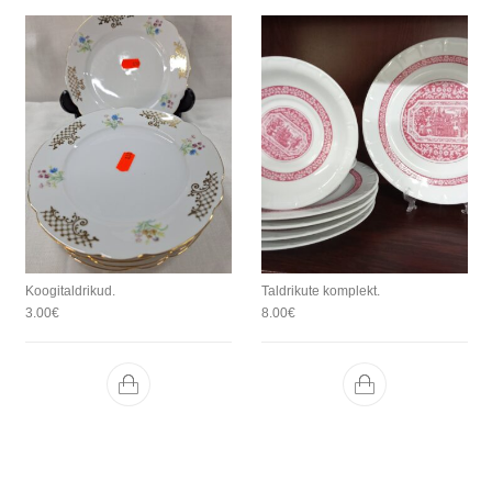
Koogitaldrikud.
Taldrikute komplekt.
3.00
€
8.00
€