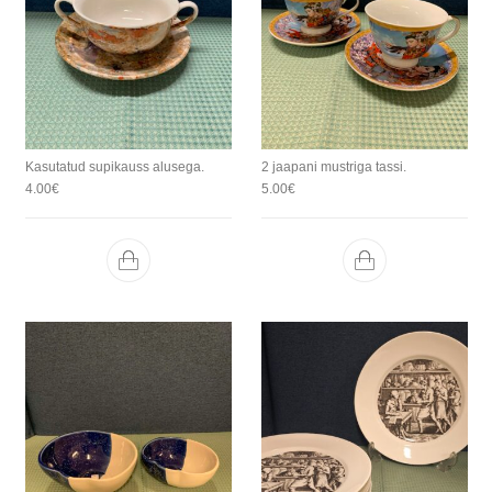
Kasutatud supikauss alusega.
2 jaapani mustriga tassi.
4.00
€
5.00
€