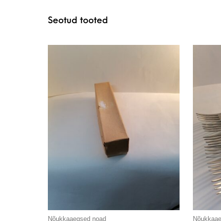
Seotud tooted
Nõukkaaegsed noad
Nõukkaae