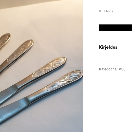
1 laos
Nõukkaaegsed 
Kirjeldus
Kategooria:
Muu