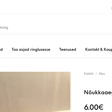
od
Too asjad ringlusesse
Teenused
Kontakt & Kau
Esileht
/
Muu
Nõukkaae
6.00
€