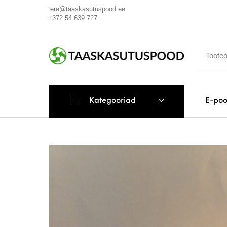
tere@taaskasutuspood.ee
+372 54 639 727
Kategooriad
E-po