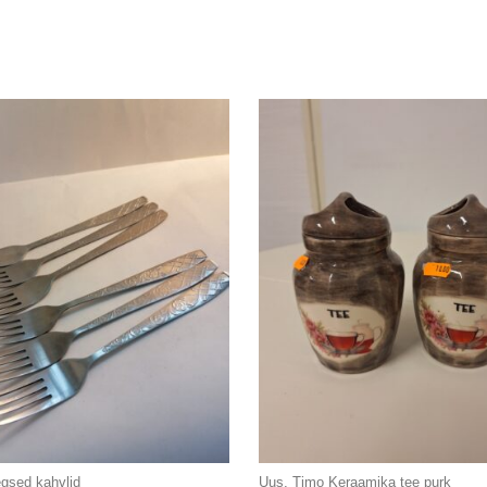
gsed kahvlid
Uus, Timo Keraamika tee purk