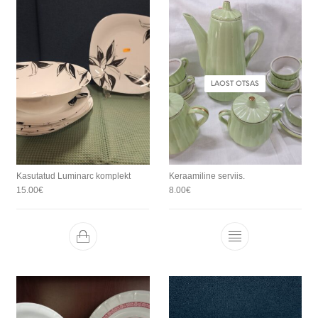
LAOST OTSAS
Kasutatud Luminarc komplekt
Keraamiline serviis.
15.00
€
8.00
€