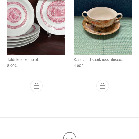
Taldrikute komplekt.
Kasutatud supikauss alusega.
8.00
€
4.00
€