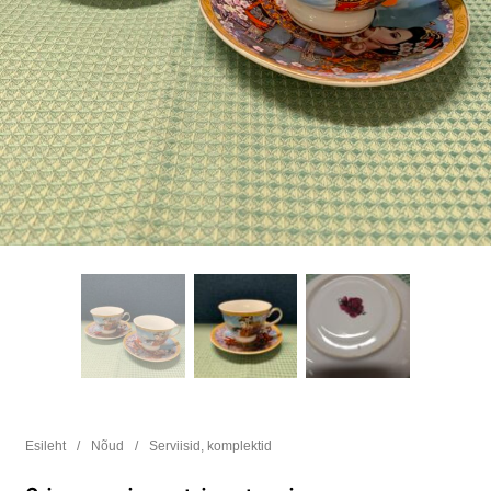
Esileht
/
Nõud
/
Serviisid, komplektid