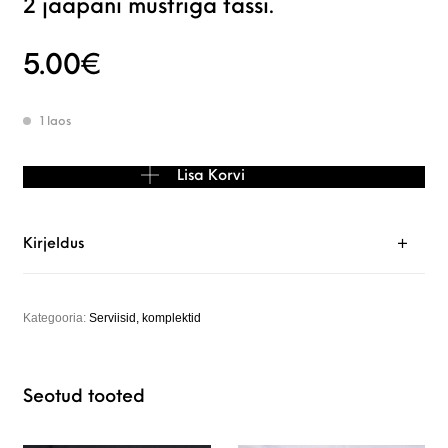
2 jaapani mustriga tassi.
5.00
€
1 laos
2 jaapani mustriga tassi. kogus
Lisa Korvi
Kirjeldus
Kategooria:
Serviisid, komplektid
Seotud tooted