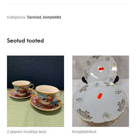
Kategooria:
Serviisid, komplektid
Seotud tooted
2 jaapani mustriga tassi.
Koogitaldrikud.