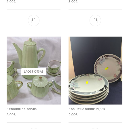
5.00
€
3.00
€
LAOST OTSAS
Keraamiline serviis.
Kasutatud taldrikud,5 tk
8.00
€
2.00
€