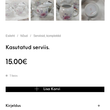
Esileht
/
Nõud
/
Serviisid, komplektid
Kasutatud serviis.
15.00
€
1 laos
Kasutatud serviis. kogus
Lisa Korvi
Kirjeldus