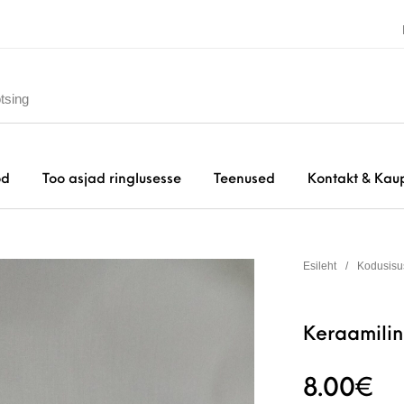
od
Too asjad ringlusesse
Teenused
Kontakt & Kau
Esileht
/
Kodusisu
Keraamilin
8.00
€