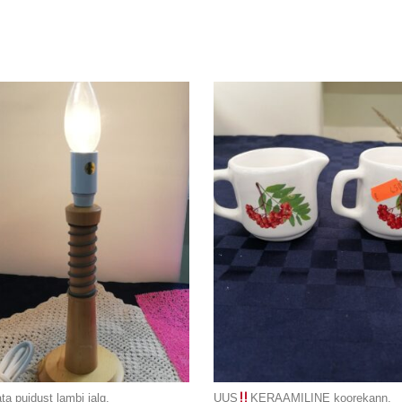
a puidust lambi jalg.
UUS
KERAAMILINE koorekann.