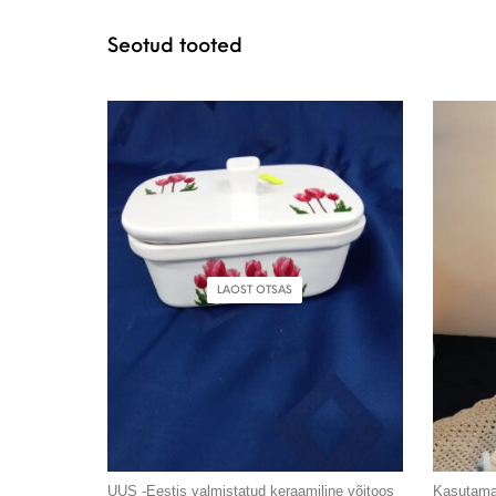
Seotud tooted
LAOST OTSAS
UUS -Eestis valmistatud keraamiline võitoos
Kasutamat