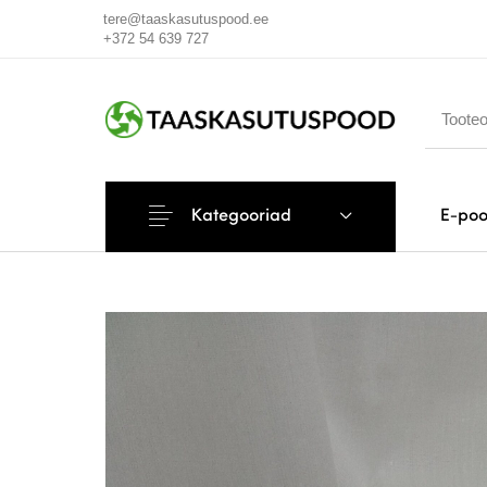
tere@taaskasutuspood.ee
+372 54 639 727
Kategooriad
E-po