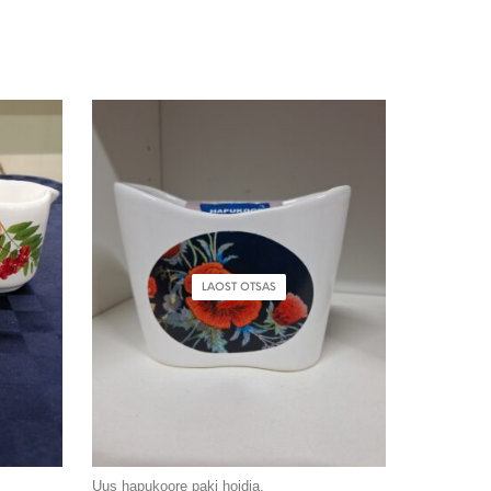
LAOST OTSAS
Uus hapukoore paki hoidja.