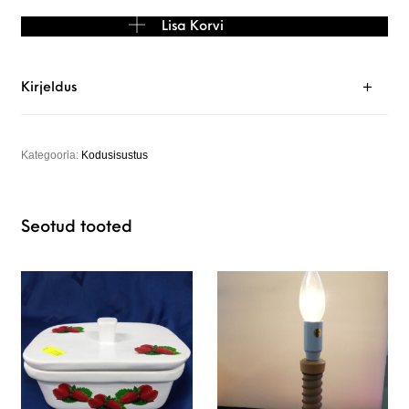
Keraamiline kulbialus kogus
Lisa Korvi
Kirjeldus
Kategooria:
Kodusisustus
Seotud tooted