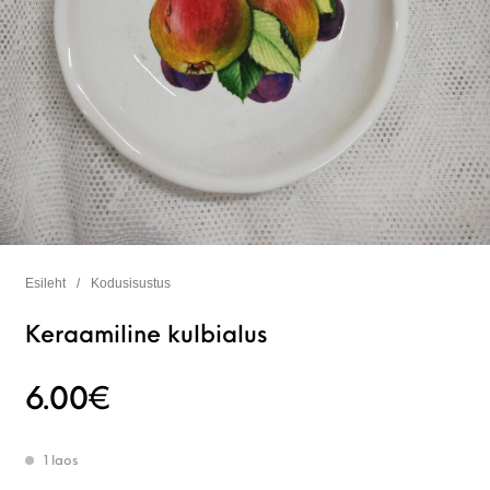
Esileht
/
Kodusisustus
Keraamiline kulbialus
6.00
€
1 laos