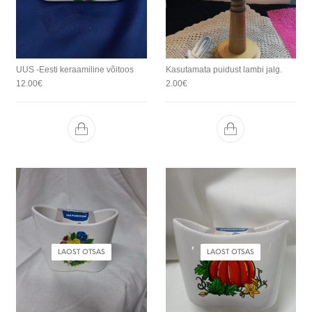
UUS -Eesti keraamiline võitoos
Kasutamata puidust lambi jalg.
12.00
€
2.00
€
LAOST OTSAS
LAOST OTSAS