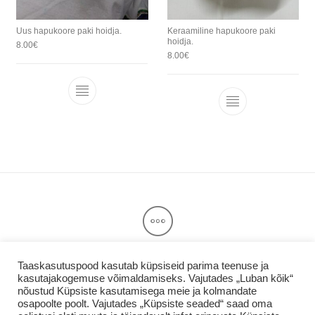
Uus hapukoore paki hoidja.
Keraamiline hapukoore paki
hoidja.
8.00
€
8.00
€
Taaskasutuspood kasutab küpsiseid parima teenuse ja
kasutajakogemuse võimaldamiseks. Vajutades „Luban kõik“
Privaatsuspoliitika & Kasutajatingimused
nõustud Küpsiste kasutamisega meie ja kolmandate
Taaskasutuspood.ee
osapoolte poolt. Vajutades „Küpsiste seaded“ saad oma