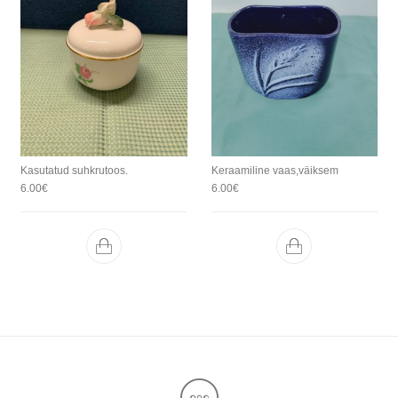
Kasutatud suhkrutoos.
Keraamiline vaas,väiksem
6.00
€
6.00
€