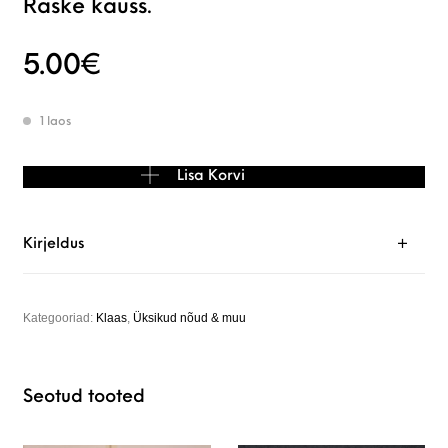
Raske kauss.
5.00
€
1 laos
Raske kauss. kogus
Lisa Korvi
Kirjeldus
Kategooriad:
Klaas
,
Üksikud nõud & muu
Seotud tooted