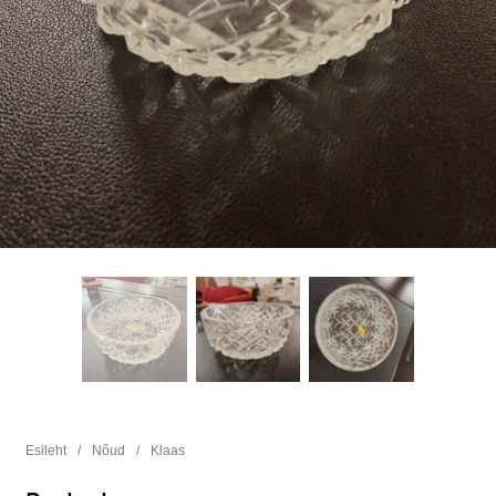
Esileht
/
Nõud
/
Klaas