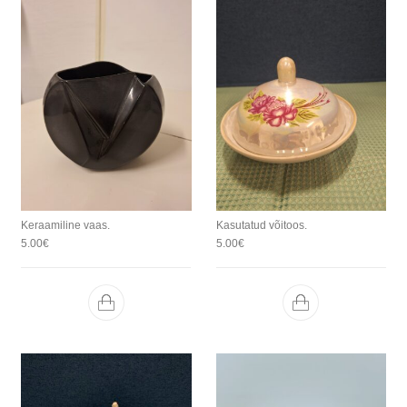
Keraamiline vaas.
Kasutatud võitoos.
5.00
€
5.00
€