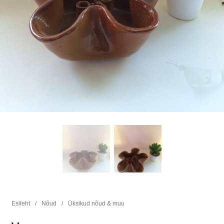
Esileht
/
Nõud
/
Üksikud nõud & muu