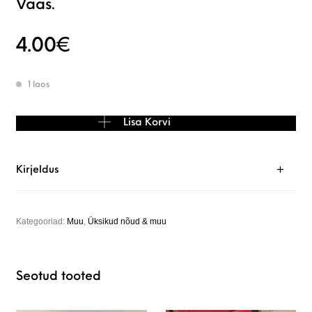
Vaas.
4.00
€
1 laos
Vaas. kogus
Lisa Korvi
Kirjeldus
Kategooriad:
Muu
,
Üksikud nõud & muu
Seotud tooted