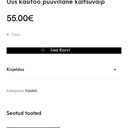
Uus käsitöö puuvillane kaltsuvaip
55.00
€
1 laos
Uus käsitöö puuvillane kaltsuvaip kogus
Lisa Korvi
Kirjeldus
Kategooria:
Käsitöö
Seotud tooted