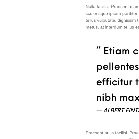
Nulla facilisi. Praesent dia
scelerisque ipsum porttitor 
tellus vulputate, dignissim
metus, at interdum tellus e
” Etiam c
pellente
efficitur
nibh maxi
ALBERT EINT
Praesent nulla facilisi. Pra