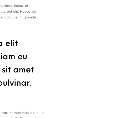
 maximus lacus, ut
laoreet elit. Fusce vel
ra, odio ipsum gravida
 elit
diam eu
 sit amet
pulvinar.
tur rutrum maximus lacus, ut