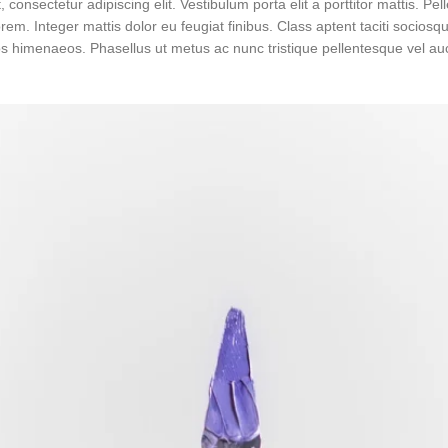
consectetur adipiscing elit. Vestibulum porta elit a porttitor mattis. Pell
em. Integer mattis dolor eu feugiat finibus. Class aptent taciti sociosqu
s himenaeos. Phasellus ut metus ac nunc tristique pellentesque vel auc