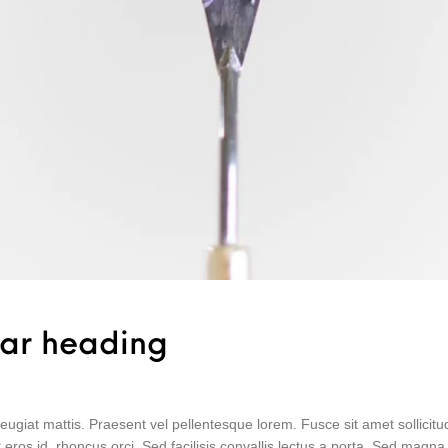
lar heading
ugiat mattis. Praesent vel pellentesque lorem. Fusce sit amet sollicitu
ros id, rhoncus orci. Sed facilisis convallis lectus a porta. Sed magna du