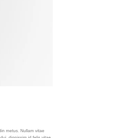
din metus. Nullam vitae
i, dignissim id felis vitae,