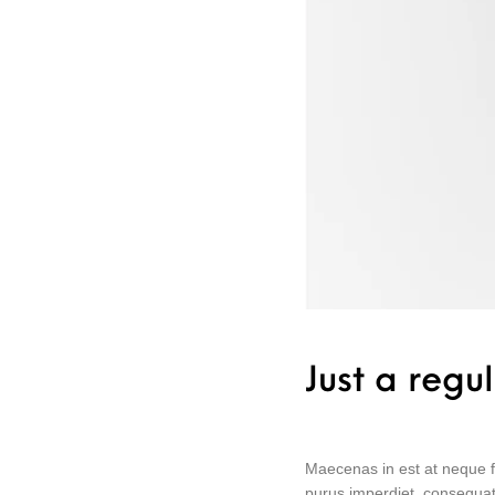
Just a regu
Maecenas in est at neque fe
purus imperdiet, consequat e