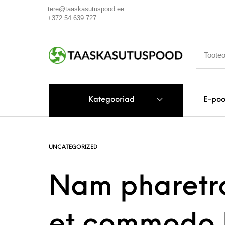
tere@taaskasutuspood.ee
+372 54 639 727
Kategooriad
E-po
UNCATEGORIZED
Nam pharetra 