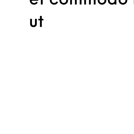
et commodo l
ut