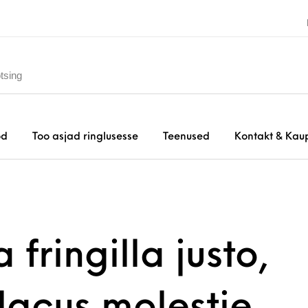
od
Too asjad ringlusesse
Teenused
Kontakt & Kau
fringilla justo,