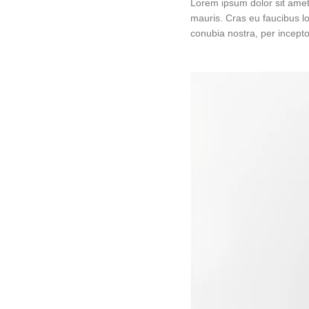
Lorem ipsum dolor sit amet, 
mauris. Cras eu faucibus lor
conubia nostra, per incepto