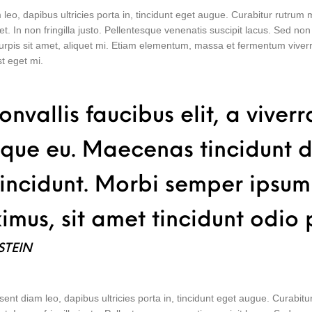
m leo, dapibus ultricies porta in, tincidunt eget augue. Curabitur rutrum
et. In non fringilla justo. Pellentesque venenatis suscipit lacus. Sed non 
 turpis sit amet, aliquet mi. Etiam elementum, massa et fermentum viver
st eget mi.
onvallis faucibus elit, a viverra
sque eu. Maecenas tincidunt 
 tincidunt. Morbi semper ipsum
mus, sit amet tincidunt odio 
STEIN
esent diam leo, dapibus ultricies porta in, tincidunt eget augue. Curabi