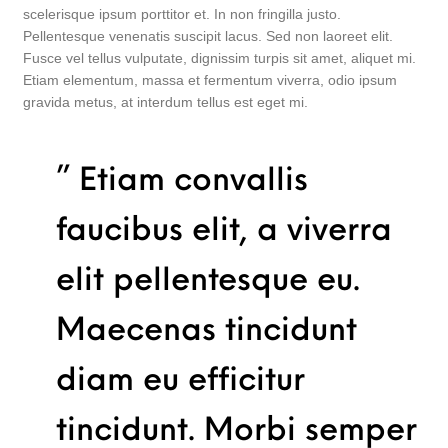
scelerisque ipsum porttitor et. In non fringilla justo.
Pellentesque venenatis suscipit lacus. Sed non laoreet elit.
Fusce vel tellus vulputate, dignissim turpis sit amet, aliquet mi.
Etiam elementum, massa et fermentum viverra, odio ipsum
gravida metus, at interdum tellus est eget mi.
” Etiam convallis
faucibus elit, a viverra
elit pellentesque eu.
Maecenas tincidunt
diam eu efficitur
tincidunt. Morbi semper