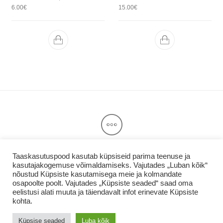
6.00
€
15.00
€
Taaskasutuspood kasutab küpsiseid parima teenuse ja
kasutajakogemuse võimaldamiseks. Vajutades „Luban kõik“
Privaatsuspoliitika & Kasutajatingimused
nõustud Küpsiste kasutamisega meie ja kolmandate
Taaskasutuspood.ee
osapoolte poolt. Vajutades „Küpsiste seaded“ saad oma
eelistusi alati muuta ja täiendavalt infot erinevate Küpsiste
kohta.
Küpsise seaded
Luba kõik