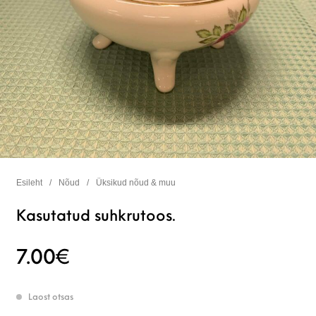
Esileht
/
Nõud
/
Üksikud nõud & muu
Kasutatud suhkrutoos.
7.00
€
Laost otsas