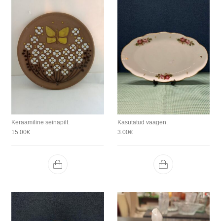
Keraamiline seinapilt.
Kasutatud vaagen.
15.00
€
3.00
€