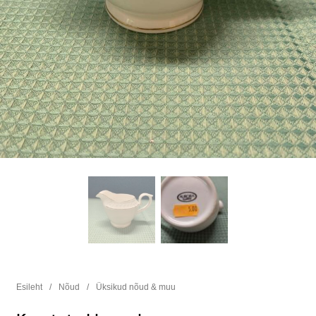
Esileht
/
Nõud
/
Üksikud nõud & muu