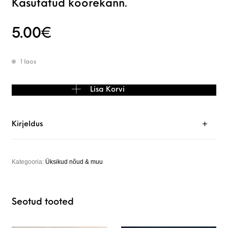
Kasutatud koorekann.
5.00
€
1 laos
Kasutatud koorekann. kogus
Lisa Korvi
Kirjeldus
Kategooria:
Üksikud nõud & muu
Seotud tooted