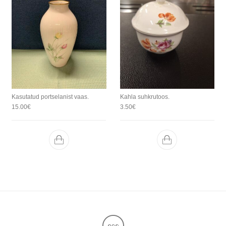
Kasutatud portselanist vaas.
Kahla suhkrutoos.
15.00
€
3.50
€