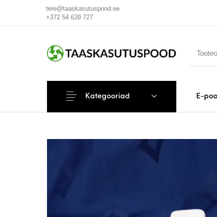
tere@taaskasutuspood.ee
+372 54 639 727
Kategooriad
E-po