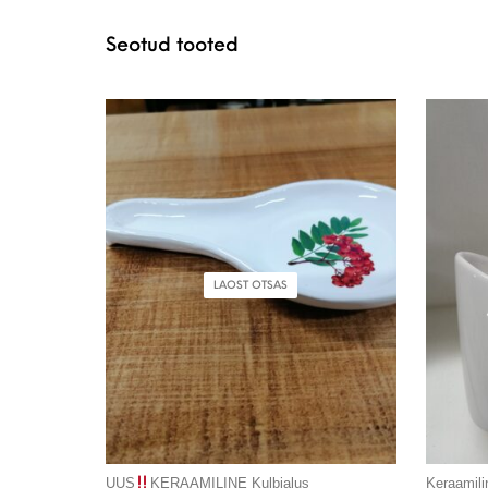
Seotud tooted
LAOST OTSAS
UUS
KERAAMILINE Kulbialus
Keraamili