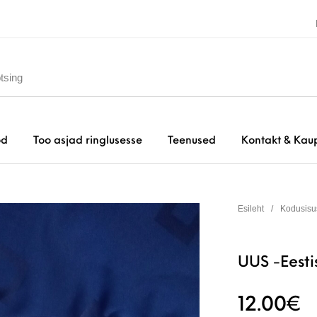
od
Too asjad ringlusesse
Teenused
Kontakt & Kau
Esileht
/
Kodusisu
UUS -Eesti
12.00
€