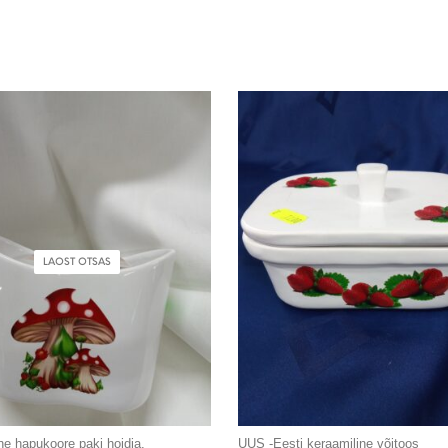
LAOST OTSAS
ne hapukoore paki hoidja.
UUS -Eesti keraamiline võitoos