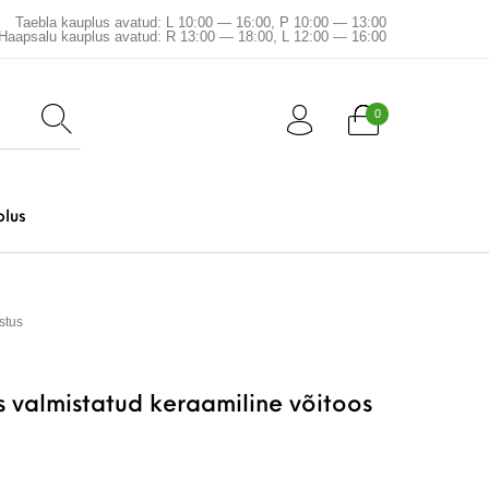
Taebla kauplus avatud: L 10:00 — 16:00, P 10:00 — 13:00
Haapsalu kauplus avatud: R 13:00 — 18:00, L 12:00 — 16:00
0
plus
stus
s valmistatud keraamiline võitoos