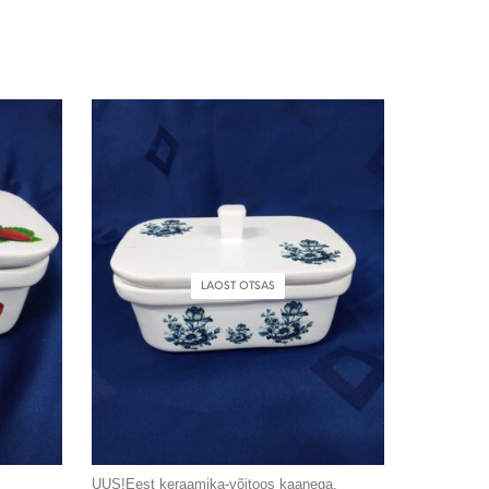
LAOST OTSAS
UUS!Eest keraamika-võitoos kaanega.